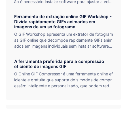
ão é necessário instalar software para ajustar a velo
cidade de reprodução da animação GIF, suporta fic
heiros grandes de 1 GB, é fácil de utilizar, 24 fotogra
Ferramenta de extração online GIF Workshop -
mas por segundo, recomendações profissionais par
Divida rapidamente GIFs animados em
a as redes sociais, apresentações pedagógicas e ou
imagens de um só fotograma
tros cenários.
O GIF Workshop apresenta um extrator de fotogram
as GIF online que decompõe rapidamente GIFs anim
ados em imagens individuais sem instalar software,
suporta processamento em lote, mantém a qualidad
e da imagem original, é simples e eficiente e é uma f
A ferramenta preferida para a compressão
erramenta ideal para designers, criadores de conteú
eficiente de imagens GIF
dos e educadores.
O Online GIF Compressor é uma ferramenta online ef
iciente e gratuita que suporta dois modos de compr
essão: inteligente e personalizado, que podem redu
zir significativamente o tamanho dos ficheiros GIF,
mantendo uma elevada qualidade de imagem. Supo
rta o processamento em lote (até 50 imagens) e fich
eiros muito grandes (até 1024 MB), o que é adequa
do para redes sociais, otimização da Web e outros
cenários. A operação simples e a compressão com