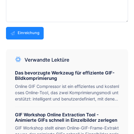
Einreichung
Verwandte Lektüre
Das bevorzugte Werkzeug für effiziente GIF-
Bildkomprimierung
Online GIF Compressor ist ein effizientes und kostenl
oses Online-Tool, das zwei Komprimierungsmodi unt
erstützt: intelligent und benutzerdefiniert, mit denen
die Größe von GIF-Dateien unter Beibehaltung einer
hohen Bildqualität erheblich reduziert werden kann.
GIF Workshop Online Extraction Tool -
Es unterstützt die Stapelverarbeitung (bis zu 50 Bild
Animierte GIFs schnell in Einzelbilder zerlegen
er) und sehr große Dateien (bis zu 1024 MB), was fü
GIF Workshop stellt einen Online-GIF-Frame-Extrakt
r soziale Medien, Weboptimierung und andere Szen