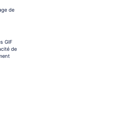
tage de
es GIF
cité de
ement