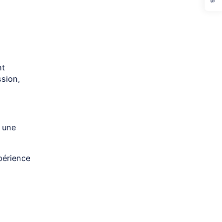
nt
sion,
e une
périence