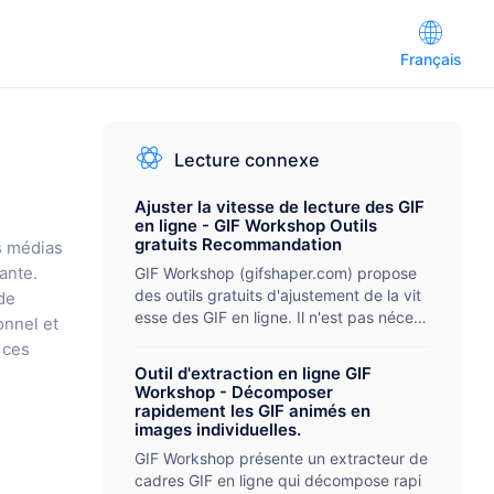
Français
Lecture connexe
Ajuster la vitesse de lecture des GIF
en ligne - GIF Workshop Outils
gratuits Recommandation
s médias
GIF Workshop (gifshaper.com) propose
ante.
des outils gratuits d'ajustement de la vit
de
esse des GIF en ligne. Il n'est pas néces
onnel et
saire d'installer un logiciel pour ajuster la
 ces
vitesse de lecture des animations GIF, le
Outil d'extraction en ligne GIF
s fichiers volumineux de 1 Go sont pris e
Workshop - Décomposer
n charge, l'utilisation est facile, les 24 im
rapidement les GIF animés en
ages par seconde sont des recommand
images individuelles.
ations professionnelles pour les médias s
GIF Workshop présente un extracteur de
ociaux, les présentations d'enseignemen
cadres GIF en ligne qui décompose rapi
t et d'autres scénarios.