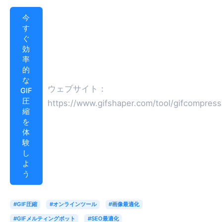
今
す
ぐ
効
率
的
な
ウェブサイト：
GIF
圧
https://www.gifshaper.com/tool/gifcompress
縮
を
体
験
し
よ
う
#GIF圧縮
#オンラインツール
#画像最適化
#GIFメルティングポット
#SEO最適化