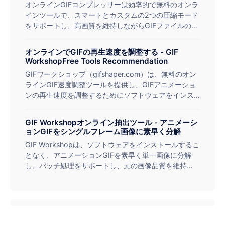
オンラインGIFコンプレッサーは効率的で無料のオンラ
インツールで、スマートとカスタムの2つの圧縮モード
をサポートし、高画質を維持しながらGIFファイルのサ
イズを大幅に縮小することができます。バッチ処理
（最大50枚）や大容量ファイル（最大1024MB）をサ
オンラインでGIFの再生速度を調整する - GIF
ポートしており、ソーシャルメディア、ウェブ最適化
WorkshopFree Tools Recommendation
などのシナリオに適しています。簡単な操作とワンク
GIFワークショップ（gifshaper.com）は、無料のオン
リック圧縮により、読み込み速度と保存効率を向上さ
ラインGIF速度調整ツールを提供し、GIFアニメーショ
せます。
ンの再生速度を調整するためにソフトウェアをインス
トールする必要はありません。
GIF Workshopオンライン抽出ツール - アニメーシ
ョンGIFをシングルフレーム画像に素早く分解
GIF Workshopは、ソフトウェアをインストールするこ
となく、アニメーションGIFを素早く単一画像に分解
し、バッチ処理をサポートし、元の画像品質を維持
し、シンプルで効率的であり、デザイナー、コンテン
ツクリエイター、教育者にとって理想的なツールであ
るオンラインGIFフレーム抽出ツールを紹介します。